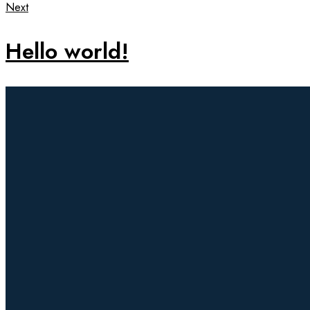
Next
Hello world!
Recent Posts
MAY 26, 2025
Hello world!
MARCH 26, 2024
All The Pre -plans That Need To Ensu