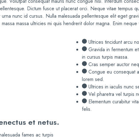
eque. Volutpat consequat mauris nunc congue nisi. Interdum consectet
 pellentesque. Dictum fusce ut placerat orci. Neque vitae tempus 
urna nunc id cursus. Nulla malesuada pellentesque elit eget gravida
 massa massa ultricies mi quis hendrerit dolor magna. Enim neque v
Ultrices tincidunt arcu 
Gravida in fermentum et 
in cursus turpis massa.
Cras semper auctor neq
Congue eu consequat ac 
lorem sed.
Ultrices in iaculis nun
Vel pharetra vel turpis n
Elementum curabitur vit
felis.
enectus et netus.
 malesuada fames ac turpis