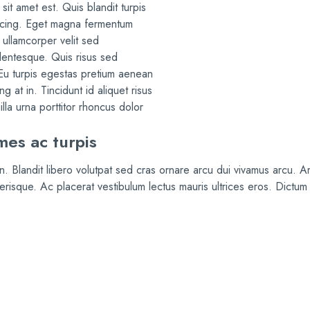
it amet est. Quis blandit turpis
iscing. Eget magna fermentum
 ullamcorper velit sed
lentesque. Quis risus sed
 Eu turpis egestas pretium aenean
g at in. Tincidunt id aliquet risus
illa urna porttitor rhoncus dolor
mes ac turpis
 Blandit libero volutpat sed cras ornare arcu dui vivamus arcu. Am
celerisque. Ac placerat vestibulum lectus mauris ultrices eros. Dict