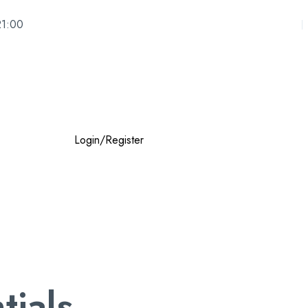
21:00
Login/Register
ials .