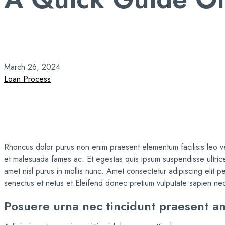
Home
Loan Process
A Quick Guide On Real Estate Essentials .
March 26, 2024
Loan Process
Rhoncus dolor purus non enim praesent elementum facilisis leo vel
et malesuada fames ac. Et egestas quis ipsum suspendisse ultrices
amet nisl purus in mollis nunc. Amet consectetur adipiscing elit pe
senectus et netus et.Eleifend donec pretium vulputate sapien nec 
Posuere urna nec tincidunt praesent an