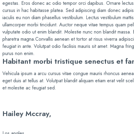
egestas. Eros donec ac odio tempor orci dapibus. Ornare lectus s
cursus in hac habitasse platea. Sed adipiscing diam donec adip
iaculis eu non diam phasellus vestibulum. Lectus vestibulum mattis
ullamcorper morbi tincidunt. Auctor neque vitae tempus quam pel
vulputate odio ut enim blandit. Molestie nunc non blandit massa.
pharetra magna.Convallis aenean et tortor at risus viverra adipiscin
feugiat in ante. Volutpat odio facilisis mauris sit amet. Magna fring
purus non enim.
Habitant morbi tristique senectus et fa
Vehicula ipsum a arcu cursus vitae congue mauris rhoncus aenean.
eget duis at tellus at. Volutpat blandit aliquam etiam erat velit s
et molestie ac feugiat sed.
Hailey Mccray,
Los angles