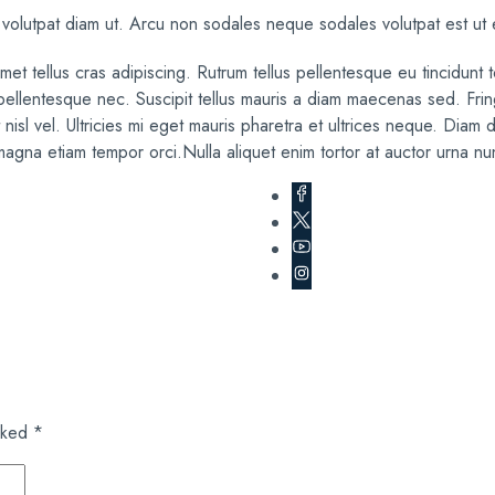
 volutpat diam ut. Arcu non sodales neque sodales volutpat est ut 
t tellus cras adipiscing. Rutrum tellus pellentesque eu tincidunt tor
entesque nec. Suscipit tellus mauris a diam maecenas sed. Fringi
nisl vel. Ultricies mi eget mauris pharetra et ultrices neque. Diam do
magna etiam tempor orci.Nulla aliquet enim tortor at auctor urna nu
arked
*