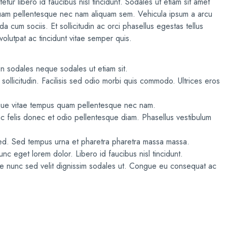
ur libero id faucibus nisl tincidunt. Sodales ut etiam sit amet
quam pellentesque nec nam aliquam sem. Vehicula ipsum a arcu
 cum sociis. Et sollicitudin ac orci phasellus egestas tellus
olutpat ac tincidunt vitae semper quis.
non sodales neque sodales ut etiam sit.
sollicitudin. Facilisis sed odio morbi quis commodo. Ultrices eros
ue vitae tempus quam pellentesque nec nam.
felis donec et odio pellentesque diam. Phasellus vestibulum
c sed. Sed tempus urna et pharetra pharetra massa massa.
unc eget lorem dolor. Libero id faucibus nisl tincidunt.
ae nunc sed velit dignissim sodales ut. Congue eu consequat ac