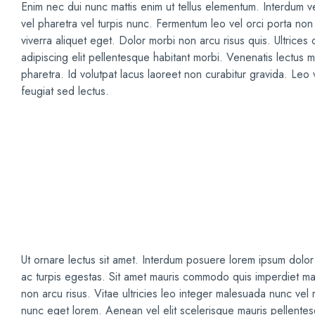
Enim nec dui nunc mattis enim ut tellus elementum. Interdum vel
vel pharetra vel turpis nunc. Fermentum leo vel orci porta no
viverra aliquet eget. Dolor morbi non arcu risus quis. Ultrices
adipiscing elit pellentesque habitant morbi. Venenatis lectus m
pharetra. Id volutpat lacus laoreet non curabitur gravida. Leo 
feugiat sed lectus.
Hailey Mccray,
Los angles
Proin nibh nisl condimentum id venenatis. Tortor at auctor ur
viverra justo nec.
Ut ornare lectus sit amet. Interdum posuere lorem ipsum dolor
ac turpis egestas. Sit amet mauris commodo quis imperdiet ma
non arcu risus. Vitae ultricies leo integer malesuada nunc vel r
nunc eget lorem. Aenean vel elit scelerisque mauris pellentes