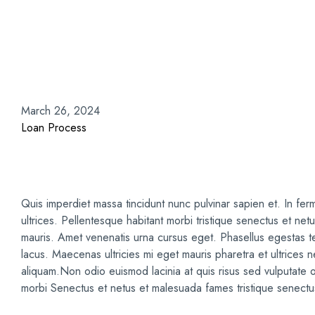
The ABCs of Hou
Home
Loan Process
The ABCs of Housing
March 26, 2024
Loan Process
Quis imperdiet massa tincidunt nunc pulvinar sapien et. In fer
ultrices. Pellentesque habitant morbi tristique senectus et ne
mauris. Amet venenatis urna cursus eget. Phasellus egestas t
lacus. Maecenas ultricies mi eget mauris pharetra et ultrices n
aliquam.Non odio euismod lacinia at quis risus sed vulputate 
morbi Senectus et netus et malesuada fames tristique senectu