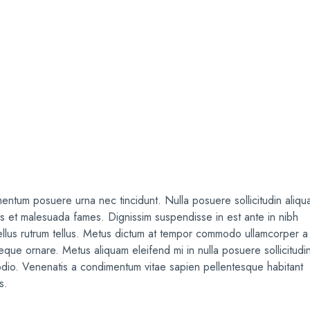
sing
mentum posuere urna nec tincidunt. Nulla posuere sollicitudin aliq
tus et malesuada fames. Dignissim suspendisse in est ante in nibh
ellus rutrum tellus. Metus dictum at tempor commodo ullamcorper a
eque ornare. Metus aliquam eleifend mi in nulla posuere sollicitudi
odio. Venenatis a condimentum vitae sapien pellentesque habitant
s.