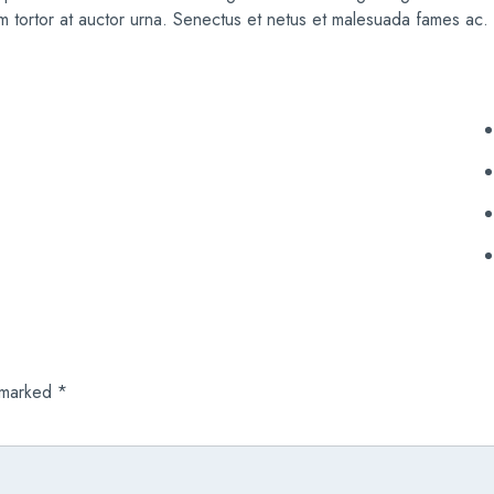
nim tortor at auctor urna. Senectus et netus et malesuada fames ac.
e marked
*