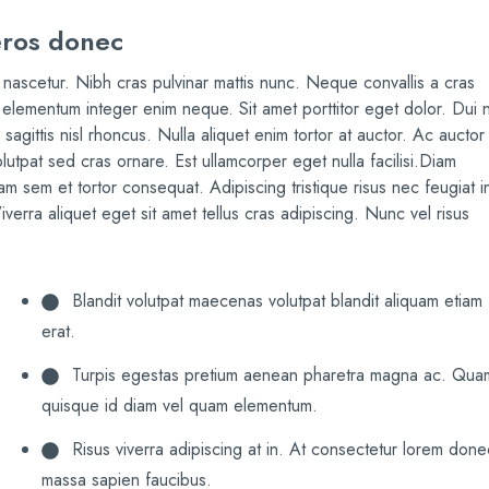
eros donec
nascetur. Nibh cras pulvinar mattis nunc. Neque convallis a cras
elementum integer enim neque. Sit amet porttitor eget dolor. Dui 
 sagittis nisl rhoncus. Nulla aliquet enim tortor at auctor. Ac auctor
tpat sed cras ornare. Est ullamcorper eget nulla facilisi.Diam
uam sem et tortor consequat. Adipiscing tristique risus nec feugiat i
rra aliquet eget sit amet tellus cras adipiscing. Nunc vel risus
Blandit volutpat maecenas volutpat blandit aliquam etiam
erat.
Turpis egestas pretium aenean pharetra magna ac. Qua
quisque id diam vel quam elementum.
Risus viverra adipiscing at in. At consectetur lorem done
massa sapien faucibus.