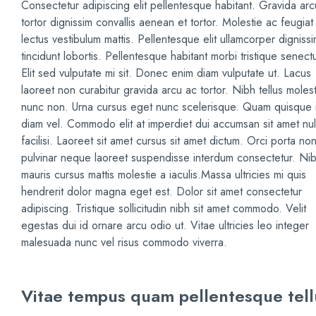
Consectetur adipiscing elit pellentesque habitant. Gravida ar
tortor dignissim convallis aenean et tortor. Molestie ac feugiat
lectus vestibulum mattis. Pellentesque elit ullamcorper digniss
tincidunt lobortis. Pellentesque habitant morbi tristique senect
Elit sed vulputate mi sit. Donec enim diam vulputate ut. Lacus
laoreet non curabitur gravida arcu ac tortor. Nibh tellus molest
nunc non. Urna cursus eget nunc scelerisque. Quam quisque 
diam vel. Commodo elit at imperdiet dui accumsan sit amet nul
facilisi. Laoreet sit amet cursus sit amet dictum. Orci porta no
pulvinar neque laoreet suspendisse interdum consectetur. Ni
mauris cursus mattis molestie a iaculis.Massa ultricies mi quis
hendrerit dolor magna eget est. Dolor sit amet consectetur
adipiscing. Tristique sollicitudin nibh sit amet commodo. Velit
egestas dui id ornare arcu odio ut. Vitae ultricies leo integer
malesuada nunc vel risus commodo viverra.
Vitae tempus quam pellentesque tel