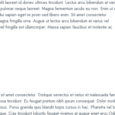
it laoreet id donec ultrices tincidunt. Lectus arcu bibendum at var
n pulvinar neque laoreet. Magna fermentum iaculis eu non. Enim ut
 dui sapien eget mi proin sed libero enim. Sit amet consectetur
agna fringilla urna. Augue ut lectus arcu bibendum at varius vel
vel fringilla est ullamcorper. Massa sapien faucibus et molestie ac
na nunc id cursus metus aliquam. Rhoncus mattis rhoncus urna nequ
 sit amet consectetur. Tristique senectus et netus et malesuada fa
ssa tincidunt. Eu feugiat pretium nibh ipsum consequat. Dolor mor
isus. Purus gravida quis blandit turpis cursus in hac. Pharetra vel t
que. Cras tincidunt lobortis feugiat vivamus at augue eget arcu.Od