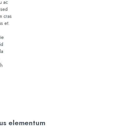
cu ac
 sed
im cras
us et.
ie
id
la
n
bh
lus elementum